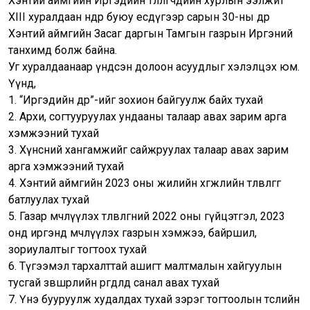
Хэнтий аймгийн Иргэдийн төлөөлөгчдийн хурлын ээлжит
XIII хуралдаан өнөөдөр буюу есдүгээр сарын 30-ны өдөр
Хэнтий аймгийн Засаг даргын Тамгын газрын Иргэний
танхимд болж байна.
Уг хуралдаанаар үндсэн долоон асуудлыг хэлэлцэх юм.
Үүнд,
1. “Иргэдийн өдөр”-ийг зохион байгуулж байх тухай
2. Архи, согтууруулах ундааны талаар авах зарим арга
хэмжээний тухай
3. Хүнсний хангамжийг сайжруулах талаар авах зарим
арга хэмжээний тухай
4. Хэнтий аймгийн 2023 оны жилийн хөгжлийн төлөвлөгөөг
батлуулах тухай
5. Газар өмчлүүлэх төлөвлөгөөний 2022 оны гүйцэтгэл, 2023
онд иргэнд өмчлүүлэх газрын хэмжээ, байршил,
зориулалтыг тогтоох тухай
6. Түгээмэл тархалттай ашигт малтмалын хайгуулын
тусгай зөвшөөрлийн өргөдөлд санал авах тухай
7. Үнэ бууруулж худалдах тухай зэрэг тогтоолын төслийн