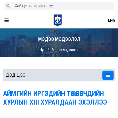
ENG
МЭДЭЭ МЭДЭЭЛЭЛ
Нүүр
Мэдээ мэдээлэл
ДЭД ЦЭС
АЙМГИЙН ИРГЭДИЙН ТӨЛӨӨЛӨГЧДИЙН
ХУРЛЫН XIII ХУРАЛДААН ЭХЭЛЛЭЭ