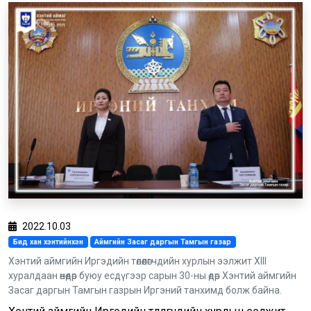
2022.10.03
Бид хан хэнтийнхэн
Аймгийн Засаг даргын Тамгын газар
Хэнтий аймгийн Иргэдийн төлөөлөгчдийн хурлын ээлжит XIII
хуралдаан өнөөдөр буюу есдүгээр сарын 30-ны өдөр Хэнтий аймгийн
Засаг даргын Тамгын газрын Иргэний танхимд болж байна.