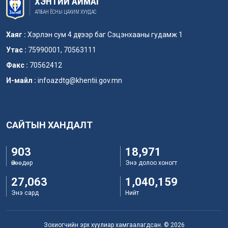
ХЭНТИЙ АЙМАГ
АЛБАН ЁСНЫ ЦАХИМ ХУУДАС
Хаяг :
Хэрлэн сум 4 дүгээр баг Сэцэнхааны гудамж 1
Утас :
75990001, 70563111
Факс :
70562412
И-майл :
infoazdtg@khentii.gov.mn
САЙТЫН ХАНДАЛТ
903
18,971
Өнөөдөр
Энэ долоо хоногт
27,063
1,040,159
Энэ сард
Нийт
Зохиогчийн эрх хуулиар хамгаалагдсан. © 2026