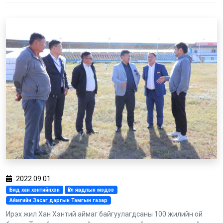
2022.09.01
Бид хан хэнтийнхэн
Үйл явдлын мэдээ
Аймгийн Засаг даргын Тамгын газар
Ирэх жил Хан Хэнтий аймаг байгуулагдсаны 100 жилийн ой