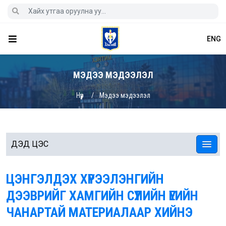
ENG
МЭДЭЭ МЭДЭЭЛЭЛ
Нүүр
Мэдээ мэдээлэл
ДЭД ЦЭС
ЦЭНГЭЛДЭХ ХҮРЭЭЛЭНГИЙН
ДЭЭВРИЙГ ХАМГИЙН СҮҮЛИЙН ҮЕИЙН
ЧАНАРТАЙ МАТЕРИАЛААР ХИЙНЭ