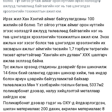
болно. Түүхт ойгоо угтаж аймаг орон нутгийн зүгээс нэлээдгүй
ажлууд төлөвлөөд байгаагийн нэг нь төв цэнгэлдэх
хүрээлэнгийн тохижилтын ажил юм.
Ирэх жил Хан Хэнтий аймаг байгуулагдсаны 100
жилийн ой болно. Түүхт ойгоо угтаж аймаг орон нутгийн
зүгээс нэлээдгүй ажлууд төлөвлөөд байгаагийн нэг нь
төв цэнгэлдэх хүрээлэнгийн тохижилтын ажил юм. Энэхүү
ажлын нэг хэсэг болох төв цэнгэлдэх хүрээлэнгийн их
засварын ажлыг аймгийн төсвийн 1,7 тэрбум төгрөгийн
төсөвт өртөгтэйгөөр “Хангайн илч дулаан” ХХК шалгарч
ажлаа эхлүүлээд байна.
Тус ажлын хүрээнд стадионы дээврийг бүрэн шинэчилж
14 блок бүхий салангид сүүдрэвч шинээр хийж, төв индэр
болон ариун цэврийн байгууламжтай байхаар
төлөвлөжээ.Мөн Ү хэлбэрийн гоёлын багана, 5337м2
поликарбонат дээвэр, налуу хийцлэлтэй металлаар
хийгдэх юм.
Поликарбонат дээвэр гэдэг нь ОХУ-д үйлдвэрлэгдсэн,
шилэн материалаас 200 дахин, акрилан материалаас 8