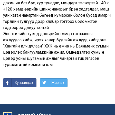
дахин илүү бат бөх, хур тунадас, мөндөрт тэсвэртэй, -40-с
+120 хэмд өөрийн шинж чанарыг бүрэн хадгалдаг, маш
уян хатан чанартай бөгөөд нумарсан болон бусад ямар ч
төрлийн тулгуур дээр хялбар тогтоох боломжтой
гэдгээрээ давуу талтай.
Энэ жилийн хувьд дээврийн төмөр гагнаасны
ажлуудаа хийж, ирэх хавар будгийн ажлууд хийгдэнэ.
“Хангайн илч дулаан” ХХК нь өмнө нь Баянмөнх сумын
цэвэрлэх байгууламжийн ажил, Өмнөдэлгэр сумын
цэвэр усны шугамын ажлыг чанартай гүйцэтгэсэн
туршлагатай компани юм.
Хуваалцах
Жиргэх