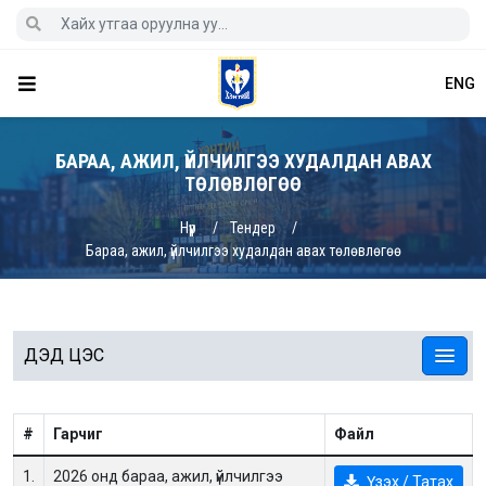
ENG
БАРАА, АЖИЛ, ҮЙЛЧИЛГЭЭ ХУДАЛДАН АВАХ
ТӨЛӨВЛӨГӨӨ
Нүүр
Тендер
Бараа, ажил, үйлчилгээ худалдан авах төлөвлөгөө
ДЭД ЦЭС
#
Гарчиг
Файл
1.
2026 онд бараа, ажил, үйлчилгээ
Үзэх / Татах