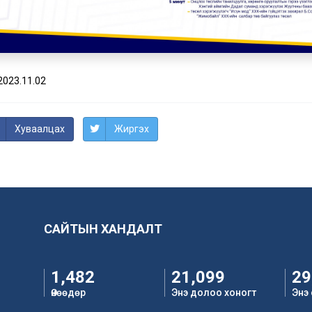
2023.11.02
Хуваалцах
Жиргэх
САЙТЫН ХАНДАЛТ
1,482
21,099
29
Өнөөдөр
Энэ долоо хоногт
Энэ