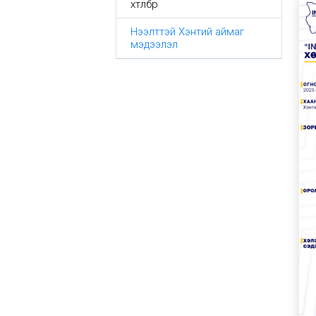
хөтөлбөр
Нээлттэй Хэнтий аймаг
мэдээлэл