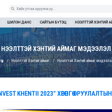
ШИЛЭН ДАНС
САЙТЫН БҮТЭЦ
НЭЭЛТТЭЙ ХЭНТИЙ 
НЭЭЛТТЭЙ ХЭНТИЙ АЙМАГ МЭДЭЭЛЭЛ
үүр
Нээлттэй Хэнтий аймаг
Нээлттэй Хэнтий аймаг мэдээлэ
NVEST KHENTII 2023” ХӨРӨНГӨ ОРУУЛАЛТЫН