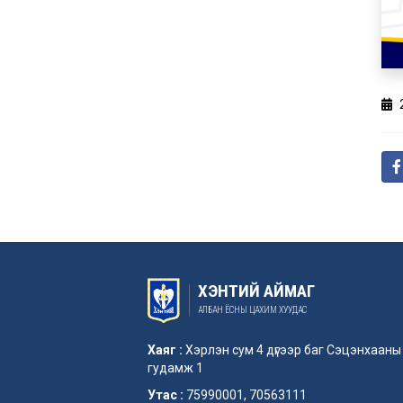
ХЭНТИЙ АЙМАГ
АЛБАН ЁСНЫ ЦАХИМ ХУУДАС
Хаяг :
Хэрлэн сум 4 дүгээр баг Сэцэнхааны
гудамж 1
Утас :
75990001, 70563111