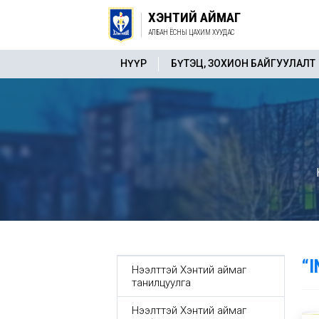
ХЭНТИЙ АЙМАГ
АЛБАН ЁСНЫ ЦАХИМ ХУУДАС
НҮҮР
БҮТЭЦ, ЗОХИОН БАЙГУУЛАЛТ
Н
“I
Нээлттэй Хэнтий аймаг
танилцуулга
Нээлттэй Хэнтий аймаг