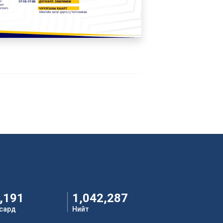
,191
1,042,287
 сард
Нийт