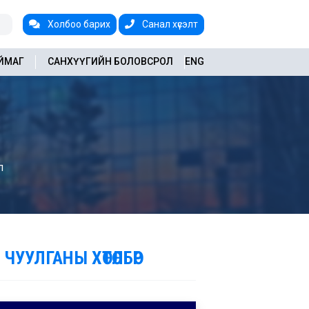
Холбоо барих
Санал хүсэлт
АЙМАГ
САНХҮҮГИЙН БОЛОВСРОЛ
ENG
л
 ЧУУЛГАНЫ ХӨТӨЛБӨР