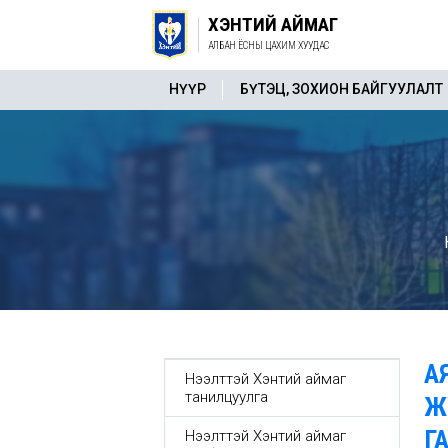
ХЭНТИЙ АЙМАГ
АЛБАН ЁСНЫ ЦАХИМ ХУУДАС
НҮҮР
БҮТЭЦ, ЗОХИОН БАЙГУУЛАЛТ
Н
А
Нээлттэй Хэнтий аймаг
танилцуулга
Ж
Г
Нээлттэй Хэнтий аймаг