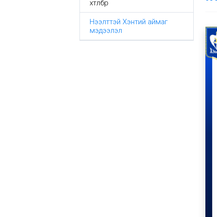
хөтөлбөр
Нээлттэй Хэнтий аймаг
мэдээлэл