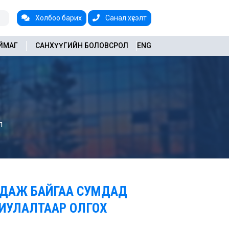
Холбоо барих
Санал хүсэлт
АЙМАГ
САНХҮҮГИЙН БОЛОВСРОЛ
ENG
л
ДАЖ БАЙГАА СУМДАД
ИУЛАЛТААР ОЛГОХ