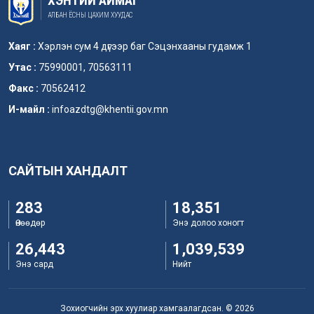
ХЭНТИЙ АЙМАГ
АЛБАН ЁСНЫ ЦАХИМ ХУУДАС
Хаяг :
Хэрлэн сум 4 дүгээр баг Сэцэнхааны гудамж 1
Утас :
75990001, 70563111
Факс :
70562412
И-майл :
infoazdtg@khentii.gov.mn
САЙТЫН ХАНДАЛТ
283
18,351
Өнөөдөр
Энэ долоо хоногт
26,443
1,039,539
Энэ сард
Нийт
Зохиогчийн эрх хуулиар хамгаалагдсан. © 2026