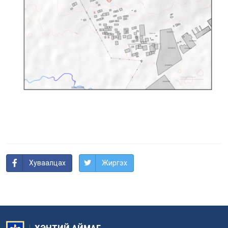
Хуваалцах
Жиргэх