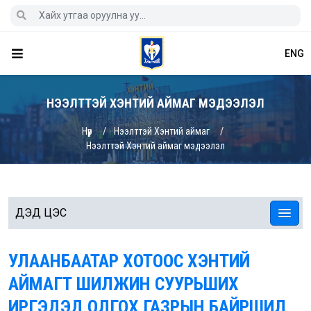
ENG
НЭЭЛТТЭЙ ХЭНТИЙ АЙМАГ МЭДЭЭЛЭЛ
Нүүр
Нээлттэй Хэнтий аймаг
Нээлттэй Хэнтий аймаг мэдээлэл
ДЭД ЦЭС
УЛААНБААТАР ХОТООС ХЭНТИЙ
АЙМАГТ ШИЛЖИН СУУРЬШИХ
ИРГЭДЭД ОЛГОХ ГАЗРЫН БАЙРШИЛ