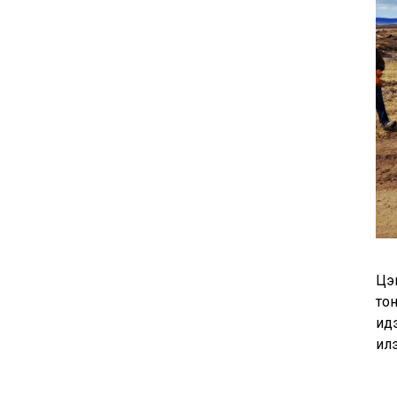
Цэ
тон
идэ
ил