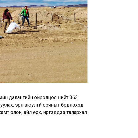
ийн далангийн ойролцоо нийт 363
ах, эрүүл аюулгүй орчныг бүрдүүлэхэд
амт олон, айл өрх, иргэддээ талархал