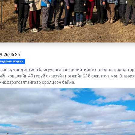
2026.05.25
л явдлын мэдээ
лэн суманд зохион байгуулагдсан бүх нийтийн их цэвэрлэгээнд төр
ийн хэвшлийн 40 гаруй аж ахуйн нэгжийн 218 ажилтан, мөн Өндөрх
ник хэрэгсэлтэйгээр оролцсон байна.