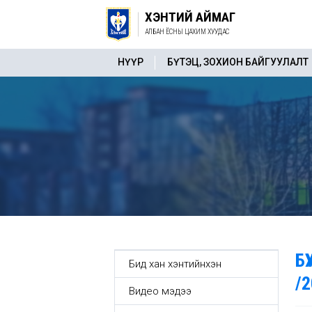
ХЭНТИЙ АЙМАГ
АЛБАН ЁСНЫ ЦАХИМ ХУУДАС
НҮҮР
БҮТЭЦ, ЗОХИОН БАЙГУУЛАЛТ
Б
Бид хан хэнтийнхэн
/2
Видео мэдээ