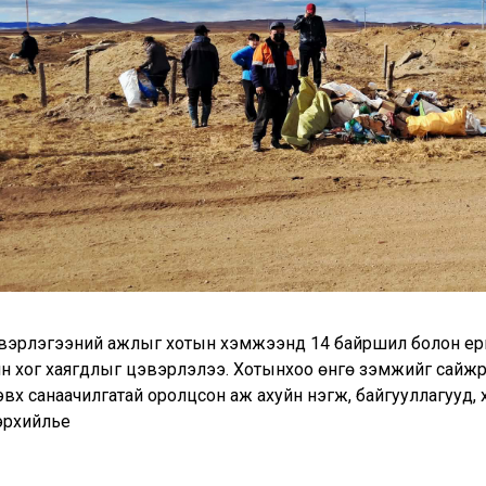
вэрлэгээний ажлыг хотын хэмжээнд 14 байршил болон үер
н хог хаягдлыг цэвэрлэлээ. Хотынхоо өнгө үзэмжийг сайжруул
вх санаачилгатай оролцсон аж ахуйн нэгж, байгууллагууд, х
эрхийлье