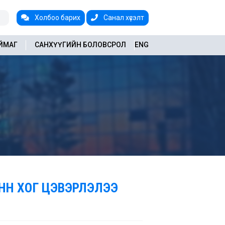
Холбоо барих
Санал хүсэлт
АЙМАГ
САНХҮҮГИЙН БОЛОВСРОЛ
ENG
ОНН ХОГ ЦЭВЭРЛЭЛЭЭ