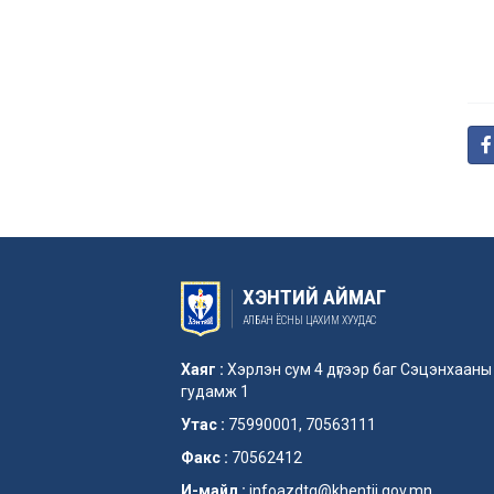
ХЭНТИЙ АЙМАГ
АЛБАН ЁСНЫ ЦАХИМ ХУУДАС
Хаяг :
Хэрлэн сум 4 дүгээр баг Сэцэнхааны
гудамж 1
Утас :
75990001, 70563111
Факс :
70562412
И-майл :
infoazdtg@khentii.gov.mn