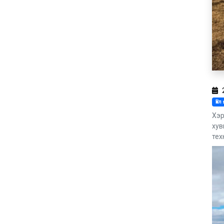
Үй
Хэр
хув
тех