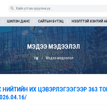
ШИЛЭН ДАНС
САЙТЫН БҮТЭЦ
НЭЭЛТТЭЙ ХЭНТИЙ 
МЭДЭЭ МЭДЭЭЛЭЛ
Нүүр
Мэдээ мэдээлэл
ҮХ НИЙТИЙН ИХ ЦЭВЭРЛЭГЭЭГЭЭР 363 Т
026.04.16/