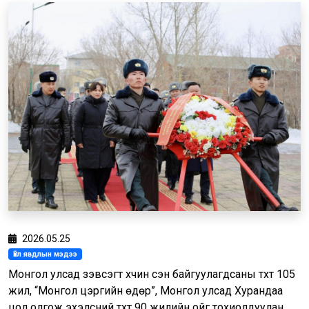
2026.05.25
Үйл явдлын мэдээ
Монгол улсад зэвсэгт хүчин үүсэн байгуулагдсаны түүхт 105
жил, “Монгол цэргийн өдөр”, Монгол улсад Хурандаа
цол олгож эхэлсний түүхт 90 жилийн ойг тохиолдуулан