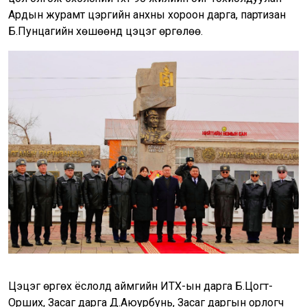
Ардын журамт цэргийн анхны хороон дарга, партизан
Б.Пунцагийн хөшөөнд цэцэг өргөлөө.
Цэцэг өргөх ёслолд аймгийн ИТХ-ын дарга Б.Цогт-
Орших, Засаг дарга Д.Аюурбунь, Засаг даргын орлогч