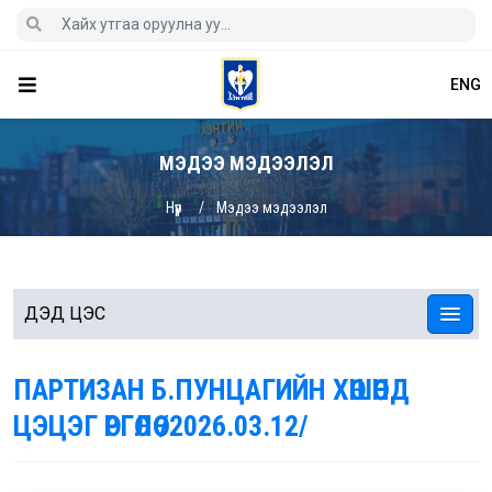
ENG
МЭДЭЭ МЭДЭЭЛЭЛ
Нүүр
Мэдээ мэдээлэл
ДЭД ЦЭС
ПАРТИЗАН Б.ПУНЦАГИЙН ХӨШӨӨНД
ЦЭЦЭГ ӨРГӨЛӨӨ /2026.03.12/