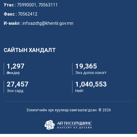
Утас :
75990001, 70563111
Факс :
70562412
И-майл :
infoazdtg@khentii.gov.mn
САЙТЫН ХАНДАЛТ
1,297
19,365
Өнөөдөр
Энэ долоо хоногт
27,457
1,040,553
Энэ сард
Нийт
Зохиогчийн эрх хуулиар хамгаалагдсан. © 2026