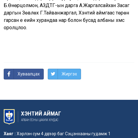
Б.Өнөрцолмон, АЗДТГ-ын дарга А.Жаргалсайхан Засаг
даргын Зөвлөх Г.Тайванжаргал, Хэнтий аймгаас төрөн
гарсан үе үеийн хурандаа нар болон бусад албаны хүмүүс
оролцлоо.
Хуваалцах
Жиргэх
ХЭНТИЙ АЙМАГ
АЛБАН ЁСНЫ ЦАХИМ ХУУДАС
Хаяг :
Хэрлэн сум 4 дүгээр баг Сэцэнхааны гудамж 1