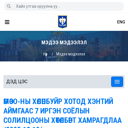
ENG
МЭДЭЭ МЭДЭЭЛЭЛ
Нүүр
Мэдээ мэдээлэл
ДЭД ЦЭС
ӨМӨЗО-НЫ ХӨЛӨНБУЙР ХОТОД ХЭНТИЙ
АЙМГААС 7 ИРГЭН СОЁЛЫН
СОЛИЛЦООНЫ ХӨТӨЛБӨРТ ХАМРАГДЛАА