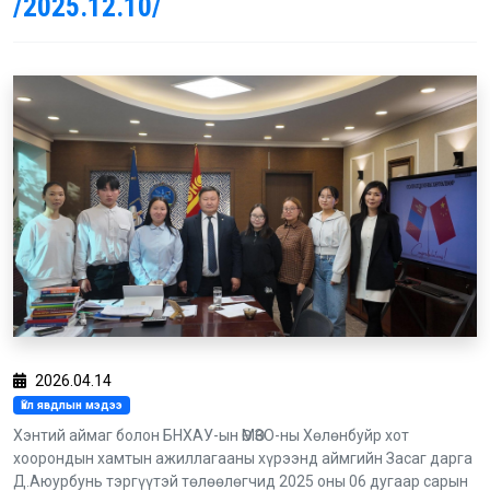
/2025.12.10/
2026.04.14
Үйл явдлын мэдээ
Хэнтий аймаг болон БНХАУ-ын ӨМӨЗО-ны Хөлөнбуйр хот
хоорондын хамтын ажиллагааны хүрээнд аймгийн Засаг дарга
Д.Аюурбунь тэргүүтэй төлөөлөгчид 2025 оны 06 дугаар сарын