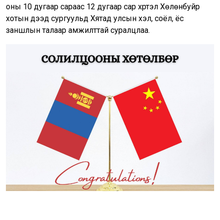
оны 10 дугаар сараас 12 дугаар сар хүртэл Хөлөнбуйр
хотын дээд сургуульд Хятад улсын хэл, соёл, ёс
заншлын талаар амжилттай суралцлаа.