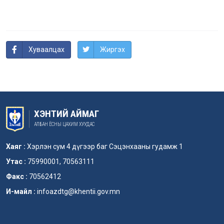
Хуваалцах
Жиргэх
ХЭНТИЙ АЙМАГ
АЛБАН ЁСНЫ ЦАХИМ ХУУДАС
Хаяг :
Хэрлэн сум 4 дүгээр баг Сэцэнхааны гудамж 1
Утас :
75990001, 70563111
Факс :
70562412
И-майл :
infoazdtg@khentii.gov.mn