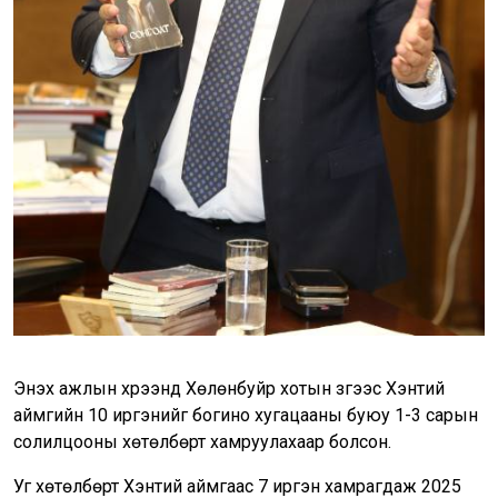
Энэхүү ажлын хүрээнд Хөлөнбуйр хотын зүгээс Хэнтий
аймгийн 10 иргэнийг богино хугацааны буюу 1-3 сарын
солилцооны хөтөлбөрт хамруулахаар болсон.
Уг хөтөлбөрт Хэнтий аймгаас 7 иргэн хамрагдаж 2025