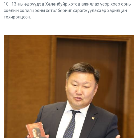
10–13-ны өдрүүдэд Хөлөнбуйр хотод ажиллах үеэр хоёр орны
соёлын солилцооны хөтөлбөрийг хэрэгжүүлэхээр харилцан
тохиролцсон.