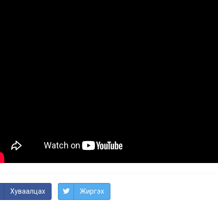
Хуваалцах
Жиргэх