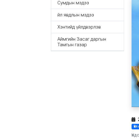
Сумдын мэдээ
Үйл явдлын мэдээ
Хэнтийд үйлдвэрлэв
Аймгийн Засаг даргын
Тамгын газар
Үй
Үнд