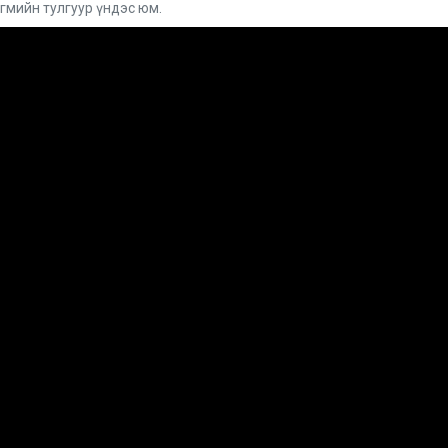
гмийн тулгуур үндэс юм.