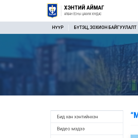
ХЭНТИЙ АЙМАГ
АЛБАН ЁСНЫ ЦАХИМ ХУУДАС
НҮҮР
БҮТЭЦ, ЗОХИОН БАЙГУУЛАЛТ
“
Бид хан хэнтийнхэн
Видео мэдээ