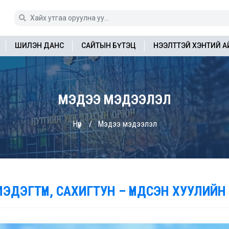
ШИЛЭН ДАНС
САЙТЫН БҮТЭЦ
НЭЭЛТТЭЙ ХЭНТИЙ 
МЭДЭЭ МЭДЭЭЛЭЛ
Нүүр
Мэдээ мэдээлэл
МЭДЭГТҮН, САХИГТУН – ҮНДСЭН ХУУЛИЙН