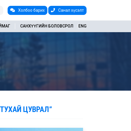
Холбоо барих
Санал хүсэлт
АЙМАГ
САНХҮҮГИЙН БОЛОВСРОЛ
ENG
 ТУХАЙ ЦУВРАЛ”