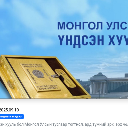
2025.09.10
л явдлын мэдээ
сэн хууль бол Монгол Улсын тусгаар тогтнол, ард түмний эрх, эрх 