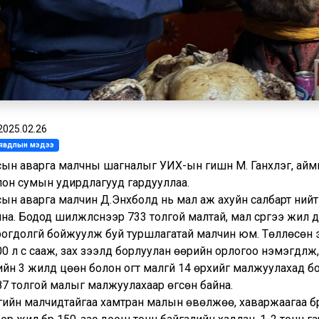
2025.02.26
л явдлын мэдээ
сын аварга малчны шагналыг УИХ-ын гишүүн М. Ганхүлэг, ай
лон сумын удирдлагууд гардууллаа.
сын аварга малчин Д.Энхболд нь мал аж ахуйн салбарт ни
на. Бодод шилжүүлснээр 733 толгой малтай, мал сүргээ жил 
рогдолгүй бойжуулж буй туршлагатай малчин юм. Төллөсөн э
0 л сүү сааж, зах зээлд борлуулан өөрийн орлогоо нэмэгдүүл
лийн 3 жилд цөөн болон огт малгүй 14 өрхийг малжуулахад б
87 толгой малыг малжуулахаар өгсөн байна.
лгийн малчидтайгаа хамтран малын өвөлжөө, хаваржаагаа б