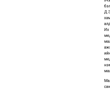
хүч
бэл
Д.Э
ха
ал
Их
мед
ма
аж
ийн
ме
нэм
ма
Мал
са