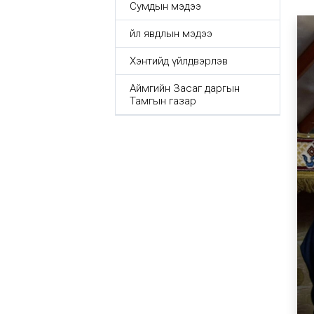
Сумдын мэдээ
Үйл явдлын мэдээ
Хэнтийд үйлдвэрлэв
Аймгийн Засаг даргын
Тамгын газар