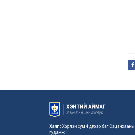
ХЭНТИЙ АЙМАГ
АЛБАН ЁСНЫ ЦАХИМ ХУУДАС
Хаяг :
Хэрлэн сум 4 дүгээр баг Сэцэнхааны
гудамж 1