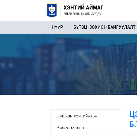
ХЭНТИЙ АЙМАГ
АЛБАН ЁСНЫ ЦАХИМ ХУУДАС
НҮҮР
БҮТЭЦ, ЗОХИОН БАЙГУУЛАЛТ
Ц
Бид хан хэнтийнхэн
Б
Видео мэдээ