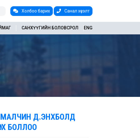
Холбоо барих
Санал хүсэлт
АЙМАГ
САНХҮҮГИЙН БОЛОВСРОЛ
ENG
 МАЛЧИН Д.ЭНХБОЛД
РХ БОЛЛОО