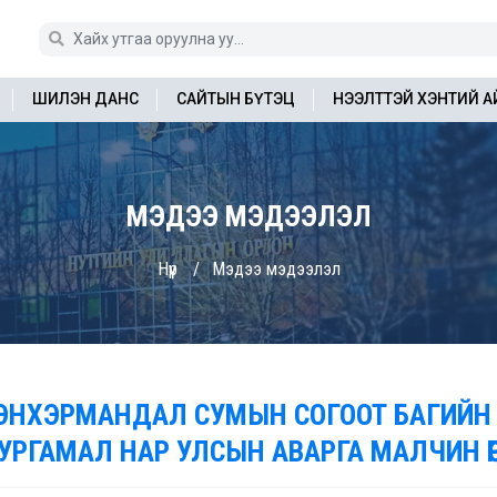
ШИЛЭН ДАНС
САЙТЫН БҮТЭЦ
НЭЭЛТТЭЙ ХЭНТИЙ 
МЭДЭЭ МЭДЭЭЛЭЛ
Нүүр
Мэдээ мэдээлэл
ЭНХЭРМАНДАЛ СУМЫН СОГООТ БАГИЙН
.УРГАМАЛ НАР УЛСЫН АВАРГА МАЛЧИН Ө