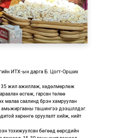
мгийн ИТХ-ын дарга Б. Цогт-Орших
йт 35 жил ажиллаж, хөдөлмөрлөж
дараалан өсгөж, гарсан төлөө
х малаа саалинд бүрэн хамруулан
ж, амьжиргааны түвшингээ дээшлүүлдэг.
одитой хөрөнгө оруулалт хийж, нийт
үрэн тохижуулсан бөгөөд өөрсдийн