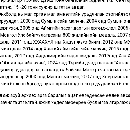
ээр жил бүр 150-аас дээш тонн байгалийн хадлан, 1-2 тонн га
тгэж, 15 -20 тонн хужир шүү татан авдаг.
нхболд нь мал сүргээ мал эмнэлгийн урьдчилан сэргийлэх а
мруулдаг. 2000 онд Сумын сайн малчин, 2004 онд Сумын оны
дарт уяач, 2005 онд Аймгийн засаг даргын өргөмжлөл, 2005
 Монгол Улс байгуулагдсаны 800 жилийн ойн медаль, 2007 
аль, 2011-онд ХХААХҮЯ-ны Хүндэт жуух бичиг, 2012 онд МУЗН
лчин одон, 2014 онд Хэнтий аймгийн сайн малчин, 2015 онд
илтан , 2017 онд Хөдөлмөрийн хүндэт медаль, 2017онд Хан 
 “Алтан төлийн эзэн”, 2024 онд Төрийн дээд шагнал “Алтан
далиар удаа дараа шагнагдаж байсан. Мал сүргээ тогтмол 
эгдүүлснээр 2003 онд Мянгат малчин, 2007 онд Хоёр мянгат
лчин болсон бөгөөд нутаг орныхондоо үлгэр дуурайлал боло
 аж ахуй эрхлэх арга барилыг эцэг өвгөдөөсөө өвлөн авсан
наачилга зүтгэлтэй, ажил хөдөлмөрөөрөө бусдыгаа үлгэрлэж