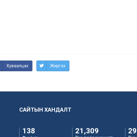
Хуваалцах
Жиргэх
САЙТЫН ХАНДАЛТ
138
21,309
29