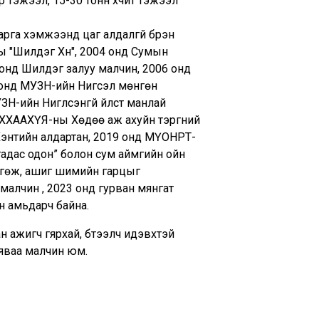
р тэжээл, 15-30 тонн хүчит тэжээл
рга хэмжээнд цаг алдалгүй бүрэн
 "Шилдэг Хүн", 2004 онд Сумын
 онд Шилдэг залуу малчин, 2006 онд
онд МУЗН-ийн Нигүүсэл мөнгөн
-ийн Нигүүлсэнгүй үйлст манлай
 ХХААХҮЯ-ны Хөдөө аж ахуйн тэргүүний
Хэнтийн алдартан, 2019 онд МҮОНРТ-
гадас одон” болон сум аймгийн ойн
өсгөж, ашиг шимийн гарцыг
 малчин , 2023 онд гурван мянгат
н амьдарч байна.
 ажигч гярхай, бүтээлч идэвхтэй
 яваа малчин юм.