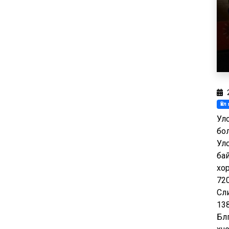
Үй
Ул
бо
Ул
бай
хо
720
Сүү
13
Бү