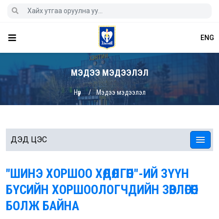
ENG
МЭДЭЭ МЭДЭЭЛЭЛ
Нүүр
Мэдээ мэдээлэл
ДЭД ЦЭС
"ШИНЭ ХОРШОО ХӨДӨЛГӨӨН"-ИЙ ЗҮҮН
БҮСИЙН ХОРШООЛОГЧДИЙН ЗӨВЛӨГӨӨН
БОЛЖ БАЙНА