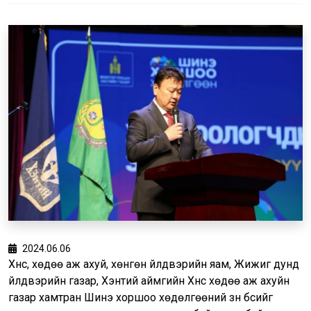
2024.06.06
Хүнс, хөдөө аж ахуй, хөнгөн үйлдвэрийн яам, Жижиг дунд
үйлдвэрийн газар, Хэнтий аймгийн Хүнс хөдөө аж ахуйн
газар хамтран Шинэ хоршоо хөдөлгөөний зүүн бүсийг