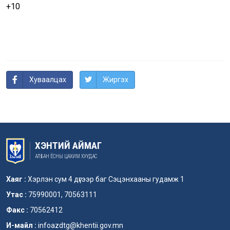
+10
Хуваалцах
Жиргэх
ХЭНТИЙ АЙМАГ
АЛБАН ЁСНЫ ЦАХИМ ХУУДАС
Хаяг :
Хэрлэн сум 4 дүгээр баг Сэцэнхааны гудамж 1
Утас :
75990001, 70563111
Факс :
70562412
И-майл :
infoazdtg@khentii.gov.mn