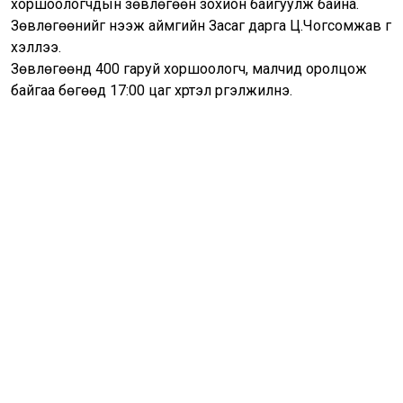
хоршоологчдын зөвлөгөөн зохион байгуулж байна.
Зөвлөгөөнийг нээж аймгийн Засаг дарга Ц.Чогсомжав үг
хэллээ.
Зөвлөгөөнд 400 гаруй хоршоологч, малчид оролцож
байгаа бөгөөд 17:00 цаг хүртэл үргэлжилнэ.