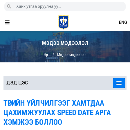
ENG
МЭДЭЭ МЭДЭЭЛЭЛ
Нүүр
Мэдээ мэдээлэл
ДЭД ЦЭС
ТӨРИЙН ҮЙЛЧИЛГЭЭГ ХАМТДАА
ЦАХИМЖУУЛАХ SPEED DATE АРГА
ХЭМЖЭЭ БОЛЛОО