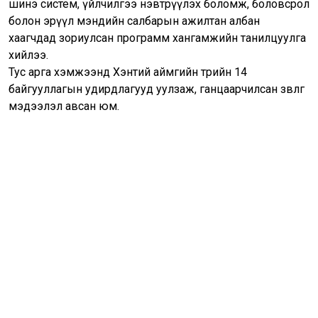
шинэ систем, үйлчилгээ нэвтрүүлэх боломж, боловсрол
болон эрүүл мэндийн салбарын ажилтан албан
хаагчдад зориулсан программ хангамжийн танилцуулга
хийлээ.
Тус арга хэмжээнд Хэнтий аймгийн төрийн 14
байгууллагын удирдлагууд уулзаж, ганцаарчилсан зөвлөгөө
мэдээлэл авсан юм.