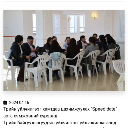
2024.04.16
Төрийн үйлчилгээг хамтдаа цахимжуулах “Speed date”
арга хэмжээний хүрээнд
Төрийн байгууллагуудын үйлчилгээ, үйл ажиллагаанд