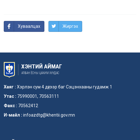
Хуваалцах
Жиргэх
ХЭНТИЙ АЙМАГ
АЛБАН ЁСНЫ ЦАХИМ ХУУДАС
Хаяг :
Хэрлэн сум 4 дүгээр баг Сэцэнхааны гудамж 1
Утас :
75990001, 70563111
Факс :
70562412
И-майл :
infoazdtg@khentii.gov.mn