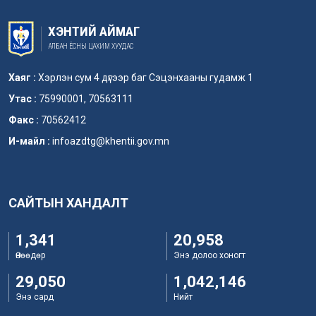
ХЭНТИЙ АЙМАГ
АЛБАН ЁСНЫ ЦАХИМ ХУУДАС
Хаяг :
Хэрлэн сум 4 дүгээр баг Сэцэнхааны гудамж 1
Утас :
75990001, 70563111
Факс :
70562412
И-майл :
infoazdtg@khentii.gov.mn
САЙТЫН ХАНДАЛТ
1,341
20,958
Өнөөдөр
Энэ долоо хоногт
29,050
1,042,146
Энэ сард
Нийт