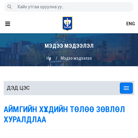
ENG
МЭДЭЭ МЭДЭЭЛЭЛ
Нүүр
Мэдээ мэдээлэл
ДЭД ЦЭС
АЙМГИЙН ХҮҮХДИЙН ТӨЛӨӨ ЗӨВЛӨЛ
ХУРАЛДЛАА