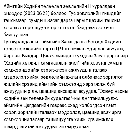
Аймгийн Хүүхдийн төлөөлөл зөвлөлийн II хуралдаан
өнөөдөр (2023.06.23) боллоо. Тус зөвлөлийн гишүүдийг
танхимаар, сумдын Засаг дарга нарыг цахим, танхим
хосолсон оролцуулж өргөтгөсөн байдлаар зохион
байгууллаа.
Тус хуралдааныг аймгийн Засаг дарга бөгөөд Хүүхдийн
төлөө зөвлөлийн тэргүүн Ц.Чогсомжав удирдан явуулж,
Хэрлэн, Биндэр, Цэнхэрмандал сумдын Засаг дарга нар
“Хүүхдийн хөгжил, хамгааллын жил”-ийн хүрээнд сумын
хэмжээнд хийж хэрэгжүүлсэн ажлуудын талаар
мэдээлэл хийж, зөвлөлийн ажлын албанаас зорилтот
жилийн хүрээнд аймгийн хэмжээнд хэрэгжүүлж буй
ажлуудын үр дүн, цаашид анхаарал асуудал, “Өсвөр насны
хүүхдийн зан төлөвийн судалгаа”-ны дүнг танилцуулж,
аймгийн Цагдаагийн газраас хүүхэд холбогдсон гэмт
хэрэг, зөрчлийн талаарх мэдээлэл, цаашид авах арга
хэмжээний талаар танилцуулга хийж, эрчимжүүлэх
шаардлагатай ажлуудыг анхаарууллаа.