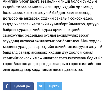
Аймгийн Засаг дарга зөвлөлийн гишүүд болон сумдын
хүүхдийн төлөө зөвлөлийн гишүүдэд хүүхдийн эрүүл мэнд,
боловсрол, хөгжил, аюулгүй байдал, хамгаалалтад
цогцоор нь анхаарах, хүүхдийн саналыг сонсох өдөр,
хүүхдэд чиглэсэн хөгжлийн хувилбарт үйлчилгээ, дотуур
байрны суралцагчийн сурах орчин нөхцлийг
сайжруулах, хөдөлмөр зуслан ажиллуулах зэрэг
асуудалд анхаарч ажиллахыг үүрэг болголоо. Мөн хурдан
морины уралдаанаар хүүхдийн элчийг ажиллуулж аюулгүй
байдалд сайтар анхаарах, хүүхдийн дуу хоолой, санал
хүсэлтийг сонсох үйл ажиллагааг тогтмолжуулан бодит үйл
хэрэг болгож дээрх үүрэг даалгаврын хэрэгжилтийг энэ
оны аравдугаар сард тайлагнахыг даалгалаа.
Хуваалцах
Жиргэх