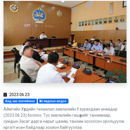
2023.06.23
Бид хан хэнтийнхэн
Үйл явдлын мэдээ
Аймгийн Хүүхдийн төлөөлөл зөвлөлийн II хуралдаан өнөөдөр
(2023.06.23) боллоо. Тус зөвлөлийн гишүүдийг танхимаар,
сумдын Засаг дарга нарыг цахим, танхим хосолсон оролцуулж
өргөтгөсөн байдлаар зохион байгууллаа.