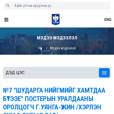
ENG
МЭДЭЭ МЭДЭЭЛЭЛ
Нүүр
Мэдээ мэдээлэл
ДЭД ЦЭС
№7 "ШУДАРГА НИЙГМИЙГ ХАМТДАА
БҮТЭЭЕ" ПОСТЕРЫН УРАЛДААНЫ
ОРОЛЦОГЧ Г.УЯНГА-ҮЖИН /ХЭРЛЭН