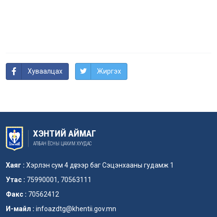
Хуваалцах
Жиргэх
ХЭНТИЙ АЙМАГ
АЛБАН ЁСНЫ ЦАХИМ ХУУДАС
Хаяг :
Хэрлэн сум 4 дүгээр баг Сэцэнхааны гудамж 1
Утас :
75990001, 70563111
Факс :
70562412
И-майл :
infoazdtg@khentii.gov.mn