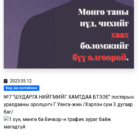
2023.05.12
Бид хан хэнтийнхэн
№7 "ШУДАРГА НИЙГМИЙГ ХАМТДАА БҮТЭЭЕ" постерын
уралдааны оролцогч Г.Уянга-Үжин /Хэрлэн сум 3 дугаар
баг/