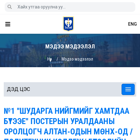
ENG
МЭДЭЭ МЭДЭЭЛЭЛ
Нүүр
Мэдээ мэдээлэл
ДЭД ЦЭС
№1 "ШУДАРГА НИЙГМИЙГ ХАМТДАА
БҮТЭЭЕ" ПОСТЕРЫН УРАЛДААНЫ
ОРОЛЦОГЧ АЛТАН-ОДЫН МӨНХ-ОД /