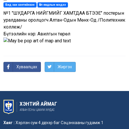
Бид хан хэнтийнхэн
Үйл явдлын мэдээ
№1 "ШУДАРГА НИЙГМИЙГ ХАМТДАА БҮТЭЭЕ" постерын
уралдааны оролцогч Алтан-Одын Мөнх-Од /Политехник
коллеж/
Бүтээлийн нэр: Авилгын төрөл
Хуваалцах
Жиргэх
ХЭНТИЙ АЙМАГ
АЛБАН ЁСНЫ ЦАХИМ ХУУДАС
Хаяг :
Хэрлэн сум 4 дүгээр баг Сэцэнхааны гудамж 1