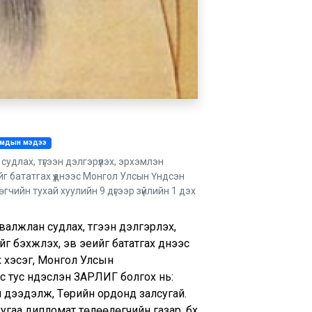
умдын мэдээ
судлах, түгээн дэлгэрүүлэх, эрхэмлэн
ийг бататгах үүднээс Монгол Улсын Үндсэн
гчийн тухай хуулийн 9 дүгээр зүйлийн 1 дэх
валжлан судлах, түгээн дэлгэрүүлэх,
 бэхжүүлэх, эв эеийг бататгах үүднээс
х хэсэг, Монгол Улсын
ус тус үндэслэн ЗАРЛИГ болгох нь:
 дээдэлж, Төрийн ордонд залсугай.
угаа дипломат төлөөлөгчийн газар, бүх