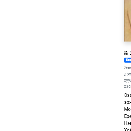
Бид
Эзэ
дээ
хуу
хэс
Эзэ
эрх
Мо
Ерө
Нэ
Хоё