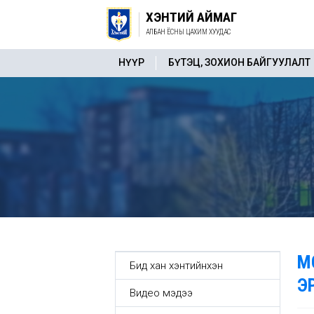
ХЭНТИЙ АЙМАГ
АЛБАН ЁСНЫ ЦАХИМ ХУУДАС
НҮҮР
БҮТЭЦ, ЗОХИОН БАЙГУУЛАЛТ
М
Бид хан хэнтийнхэн
Э
Видео мэдээ