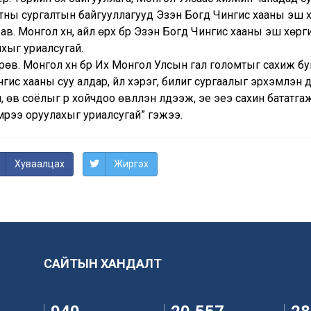
тны сургалтын байгууллагууд Эзэн Богд Чингис хааны эш х
ав. Монгол хүн, айл өрх бүр Эзэн Богд Чингис хааны эш хөр
хыг уриалсугай.
өв. Монгол хүн бүр Их Монгол Улсын гал голомтыг сахиж бу
гис хааны суу алдар, үйл хэрэг, билиг сургаалыг эрхэмлэн 
л, өв соёлыг үр хойчдоо өвлүүлэн үлдээж, эе эеэ сахин батат
мрээ оруулахыг уриалсугай” гэжээ.
Хуваалцах
Жиргэх
САЙТЫН ХАНДАЛТ