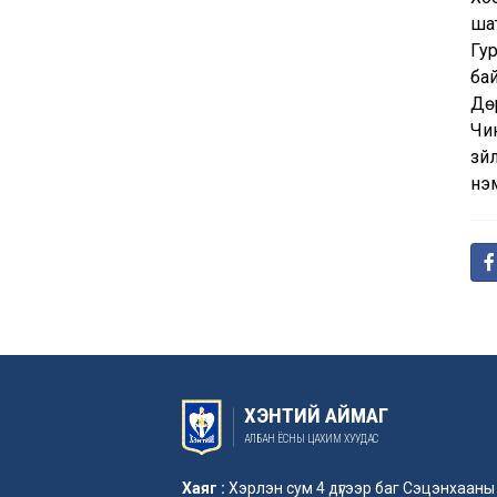
ша
Гур
бай
Дөр
Чин
зүй
нэ
ХЭНТИЙ АЙМАГ
АЛБАН ЁСНЫ ЦАХИМ ХУУДАС
Хаяг :
Хэрлэн сум 4 дүгээр баг Сэцэнхааны