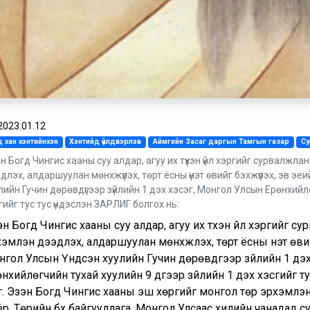
2023.01.12
 хан хэнтийнхэн
Хэнтийд үйлдвэрлэв
Аймгийн Засаг даргын Тамгын газар
С
н Богд Чингис хааны суу алдар, агуу их түүхэн үйл хэргийг сурвалжлан 
длэх, алдаршуулан мөнхжүүлэх, төрт ёсны үнэт өвийг бэхжүүлэх, эв эе
лийн Гучин дөрөвдүгээр зүйлийн 1 дэх хэсэг, Монгол Улсын Ерөнхийлө
гийг тус тус үндэслэн ЗАРЛИГ болгох нь:
н Богд Чингис хааны суу алдар, агуу их түүхэн үйл хэргийг сур
эмлэн дээдлэх, алдаршуулан мөнхжүүлэх, төрт ёсны үнэт өвийг
нгол Улсын Үндсэн хуулийн Гучин дөрөвдүгээр зүйлийн 1 дэ
нхийлөгчийн тухай хуулийн 9 дүгээр зүйлийн 1 дэх хэсгийг т
г. Эзэн Богд Чингис хааны эш хөргийг монгол төр эрхэмлэн
р. Төрийн бүх байгууллага, Монгол Улсаас хилийн чанадад су