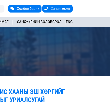
Холбоо барих
Санал хүсэлт
АЙМАГ
САНХҮҮГИЙН БОЛОВСРОЛ
ENG
НГИС ХААНЫ ЭШ ХӨРГИЙГ
ЫГ УРИАЛСУГАЙ