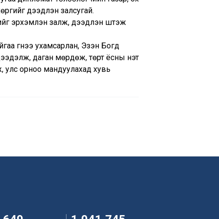
өргийг дээдлэн залсугай.
гийг эрхэмлэн залж, дээдлэн шүтэж
йгаа гүнээ ухамсарлан, Эзэн Богд
дээдэлж, даган мөрдөж, төрт ёсны үнэт
гаж, улс орноо мандуулахад хувь