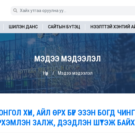
ШИЛЭН ДАНС
САЙТЫН БҮТЭЦ
НЭЭЛТТЭЙ ХЭНТИЙ 
МЭДЭЭ МЭДЭЭЛЭЛ
Нүүр
Мэдээ мэдээлэл
ОНГОЛ ХҮН, АЙЛ ӨРХ БҮР ЭЗЭН БОГД ЧИ
РХЭМЛЭН ЗАЛЖ, ДЭЭДЛЭН ШҮТЭЖ БАЙХ