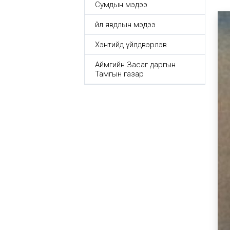
Сумдын мэдээ
Үйл явдлын мэдээ
Хэнтийд үйлдвэрлэв
Аймгийн Засаг даргын
Тамгын газар