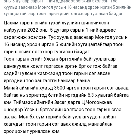
оны 5 дугаар сарын 1-ний өдрөөс хэрэгжиж эхэлсэн. Тус
хуульд зааснаар Монгол улсын 16 насанд хүрсэн иргэн 5 жилийн
хугацаатайгаар тоон гарын үсгийг олгохоор тусгасан байдаг.
Цахим гарын үсгийн тухай хуулийн шинэчилсэн
найруулга 2022 оны 5 дугаар сарын 1-ний өдрөөс
хэрэгжиж эхэлсэн. Тус хуульд зааснаар Монгол улсын
16 насанд хүрсэн иргэн 5 жилийн хугацаатайгаар тоон
гарын үсгийг олгохоор тусгасан байдаг.
Тоон гарын үсгийг Улсын бүртгэлийн байгууллагаар
дамжуулан хүсэлт гаргасан иргэн бүрт олгож байгаа
хэдий ч улсын хэмжээнд тоон гарын үсэг авсан
иргэдийн тоо хангалтгүй байсаар байна.
Манай аймгийн хувьд 3500 иргэн тоон гарын үсэг аваад
байгаа нь зорилтод бүлгийн иргэдийн 6,3 хувьтай байгаа
юм. Тиймээс аймгийн Засаг дарга Ц.Чогсомжав
өнөөдөр Улсын бүртгэлийн хэлтсээс тоон гарын үсгээ
авлаа. Мөн бүх сум төрийн байгууллагуудын албан
хаагчдыг тоон гарын үсэг авах ажилд манлайлан
оролцохыг уриалсан юм.