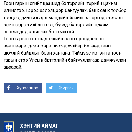
Тоон гарын үсгийг цаашид бүх төрлийн төрийн цахим
үйлчилгээ, Гэрээ хэлэлцээр байгуулах, банк санхүү төлбөр
тооцоо, даатгал эрүүл мэндийн үйлчилгээ, өргөдөл хүсэлт
зөвшөөрөл албан тоот, бусад бүх төрлийн цахим
сервисүүдэд ашиглах боломжтой.
Тоон гарын үсэг нь дэлхийн олон оронд хүлээн
зөвшөөрөгдсөн, хэрэглэхэд хялбар бөгөөд таны
аюулгүй байдлыг бүрэн хангана. Тиймээс иргэн та тоон
гарын үсгээ Улсын бүртгэлийн байгууллагаар дамжуулан
аваарай.
Хуваалцах
Жиргэх
ХЭНТИЙ АЙМАГ
АЛБАН ЁСНЫ ЦАХИМ ХУУДАС