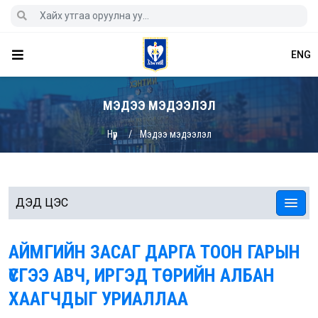
ENG
МЭДЭЭ МЭДЭЭЛЭЛ
Нүүр
Мэдээ мэдээлэл
ДЭД ЦЭС
АЙМГИЙН ЗАСАГ ДАРГА ТООН ГАРЫН
ҮСГЭЭ АВЧ, ИРГЭД ТӨРИЙН АЛБАН
ХААГЧДЫГ УРИАЛЛАА