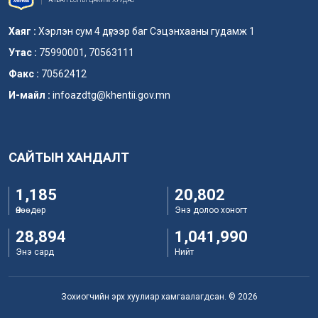
Хаяг :
Хэрлэн сум 4 дүгээр баг Сэцэнхааны гудамж 1
Утас :
75990001, 70563111
Факс :
70562412
И-майл :
infoazdtg@khentii.gov.mn
САЙТЫН ХАНДАЛТ
1,185
20,802
Өнөөдөр
Энэ долоо хоногт
28,894
1,041,990
Энэ сард
Нийт
Зохиогчийн эрх хуулиар хамгаалагдсан. © 2026