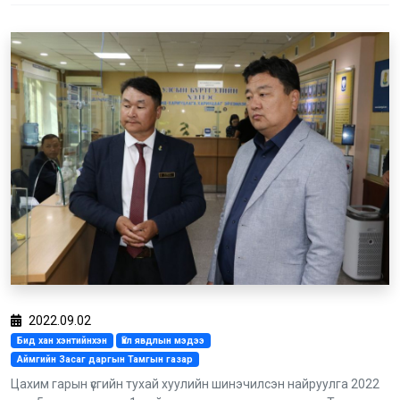
2022.09.02
Бид хан хэнтийнхэн
Үйл явдлын мэдээ
Аймгийн Засаг даргын Тамгын газар
Цахим гарын үсгийн тухай хуулийн шинэчилсэн найруулга 2022