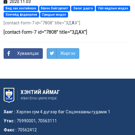
2020.11.03
Бид хан хэнтийнхэн
Бүтээн байгуулалт
Засаг дарга
Үйл явдлын мэдээ
Хэнтийд үйлдвэрлэв
Сумдын мэдээ
[contact-form-7 id="7808" title="ЗДҮАХ"]
[contact-form-7 id="7808" title="ЗДҮАХ"]
Хуваалцах
Жиргэх
ХЭНТИЙ АЙМАГ
АЛБАН ЁСНЫ ЦАХИМ ХУУДАС
Хаяг :
Хэрлэн сум 4 дүгээр баг Сэцэнхааны гудамж 1
Утас :
75990001, 70563111
Факс :
70562412