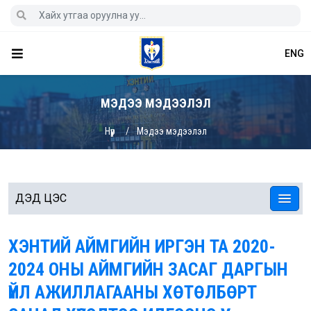
ENG
МЭДЭЭ МЭДЭЭЛЭЛ
Нүүр
Мэдээ мэдээлэл
ДЭД ЦЭС
ХЭНТИЙ АЙМГИЙН ИРГЭН ТА 2020-
2024 ОНЫ АЙМГИЙН ЗАСАГ ДАРГЫН
ҮЙЛ АЖИЛЛАГААНЫ ХӨТӨЛБӨРТ