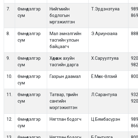
7.
Өмнөдэлгэр
Нийгмийн
Т.Эрдэнэтуяа
989
сум
бодлогын
86
мргэжилтэн
8.
Өмнөдэлгэр
Мал эмнэлгийн
Э.Ариунзаяа
88
сум
тасгийн улсын
байцаагч
9.
Өмнөдэлгэр
Хөдөө аж ахуйн
Х.Саруултуяа
920
сум
тасгийн дарга
98
10.
Өмнөдэлгэр
Газрын даамал
Ё.Мөнх-Өлзий
80
сум
11.
Өмнөдэлгэр
Татвар, төрийн
Л.Сарантуяа
932
сум
сангийн
92
мэргэжилтэн
12.
Өмнөдэлгэр
Нягтлан бодогч
Ц.Бямбасүрэн
989
сум
86
13.
Өмнөдэлгэр
Нягтлан бодогч
Б.Гантулга
80