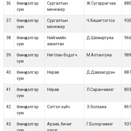
36.
Өмнөдэлгэр
Сургалтын
Ж.Сугаррагчаа
88
сум
менежер
37.
Өмнөдэлгэр
Сургалтын
Ч.Хишигтогтох
93
сум
менежер
38.
Өмнөдэлгэр
Нийгмийн
Д.Шижиртуяа
96
сум
ажилтан
39.
Өмнөдэлгэр
Нягтлан бодогч
М.Алтантуяа
98
сум
40.
Өмнөдэлгэр
Нярав
Д.Даваасүрэн
88
сум
41.
Өмнөдэлгэр
Нярав
Л.Саранчимэг
80
сум
42.
Өмнөдэлгэр
Сэтгэл зүйч
Э.Золзаяа
86
сум
43.
Өмнөдэлгэр
Архив, бичиг
Г.Болорчимэг
93
сум
хэрэг