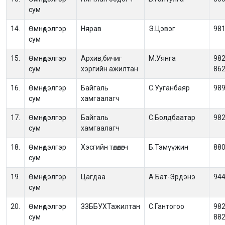
сум
14.
Өмнөдэлгэр
Нярав
Э.Цэвэг
98
сум
15.
Өмнөдэлгэр
Архив,бичиг
М.Уянга
982
сум
хэргийн ажилтан
86
16.
Өмнөдэлгэр
Байгаль
С.Ууганбаяр
98
сум
хамгаалагч
17.
Өмнөдэлгэр
Байгаль
С.Болдбаатар
98
сум
хамгаалагч
18.
Өмнөдэлгэр
Хэсгийн төлөөлөгч
Б.Тэмүүжин
88
сум
19.
Өмнөдэлгэр
Цагдаа
А.Бат-Эрдэнэ
94
сум
20.
Өмнөдэлгэр
ЗЗББУХТажилтан
С.Гантогоо
982
сум
88