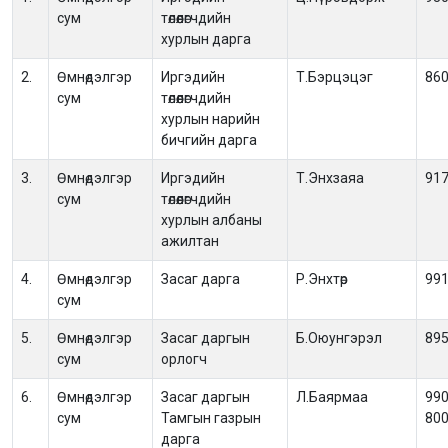
сум
төлөөлөгчдийн
хурлын дарга
2.
Өмнөдэлгэр
Иргэдийн
Т.Бэрцэцэг
86
сум
төлөөлөгчдийн
хурлын нарийн
бичгийн дарга
3.
Өмнөдэлгэр
Иргэдийн
Т.Энхзаяа
91
сум
төлөөлөгчдийн
хурлын албаны
ажилтан
4.
Өмнөдэлгэр
Засаг дарга
Р.Энхтөр
99
сум
5.
Өмнөдэлгэр
Засаг даргын
Б.Оюунгэрэл
89
сум
орлогч
6.
Өмнөдэлгэр
Засаг даргын
Л.Баярмаа
990
сум
Тамгын газрын
80
дарга