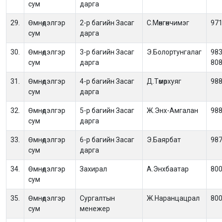
сум
дарга
29.
Өмнөдэлгэр
2-р багийн Засаг
С.Мөнгөнчимэг
97
сум
дарга
30.
Өмнөдэлгэр
3-р багийн Засаг
Э.Болортунгалаг
983
сум
дарга
80
31.
Өмнөдэлгэр
4-р багийн Засаг
Д.Төмөрхуяг
98
сум
дарга
32.
Өмнөдэлгэр
5-р багийн Засаг
Ж.Энх-Амгалан
98
сум
дарга
33.
Өмнөдэлгэр
6-р багийн Засаг
Э.Баярбат
98
сум
дарга
34.
Өмнөдэлгэр
Захирал
А.Энхбаатар
80
сум
35.
Өмнөдэлгэр
Сургалтын
Ж.Наранцацрал
80
сум
менежер