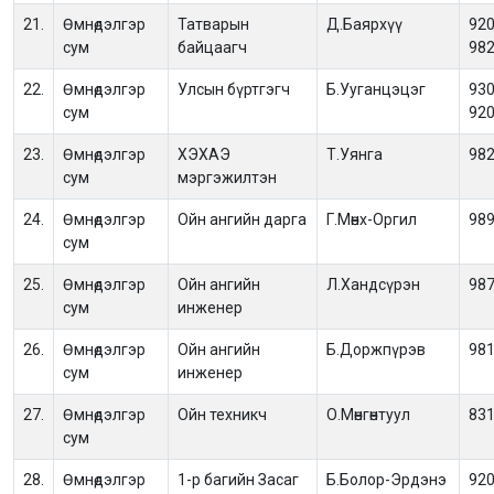
21.
Өмнөдэлгэр
Татварын
Д.Баярхүү
920
сум
байцаагч
98
22.
Өмнөдэлгэр
Улсын бүртгэгч
Б.Ууганцэцэг
930
сум
92
23.
Өмнөдэлгэр
ХЭХАЭ
Т.Уянга
98
сум
мэргэжилтэн
24.
Өмнөдэлгэр
Ойн ангийн дарга
Г.Мөнх-Оргил
98
сум
25.
Өмнөдэлгэр
Ойн ангийн
Л.Хандсүрэн
98
сум
инженер
26.
Өмнөдэлгэр
Ойн ангийн
Б.Доржпүрэв
98
сум
инженер
27.
Өмнөдэлгэр
Ойн техникч
О.Мөнгөнтуул
83
сум
28.
Өмнөдэлгэр
1-р багийн Засаг
Б.Болор-Эрдэнэ
92