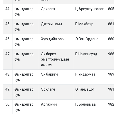
44.
Өмнөдэлгэр
Эрхлэгч
Ц.Ариунтунгалаг
80
сум
45.
Өмнөдэлгэр
Дотрын эмч
Б.Мөнхбаяр
88
сум
46.
Өмнөдэлгэр
Хүүхдийн эмч
Э.Ган-Эрдэнэ
88
сум
47.
Өмнөдэлгэр
Эх барих
Б.Номинсувд
98
сум
эмэгтэйчүүдийн
их эмч
48.
Өмнөдэлгэр
Эх баригч
Н.Ундармаа
98
сум
49.
Өмнөдэлгэр
Эрхлэгч
О.Ганцэцэг
98
сум
50.
Өмнөдэлгэр
Аргазүйч
Г. Болормаа
98
сум