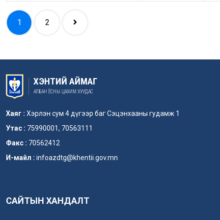
1
2
ХЭНТИЙ АЙМАГ
АЛБАН ЁСНЫ ЦАХИМ ХУУДАС
Хаяг :
Хэрлэн сум 4 дүгээр баг Сэцэнхааны гудамж 1
Утас :
75990001, 70563111
Факс :
70562412
И-майл :
infoazdtg@khentii.gov.mn
САЙТЫН ХАНДАЛТ