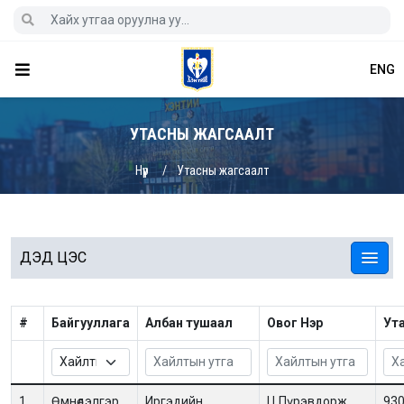
ENG
УТАСНЫ ЖАГСААЛТ
Нүүр
Утасны жагсаалт
ДЭД ЦЭС
#
Байгууллага
Албан тушаал
Овог Нэр
Ут
1.
Өмнөдэлгэр
Иргэдийн
Ц.Пүрэвдорж
93